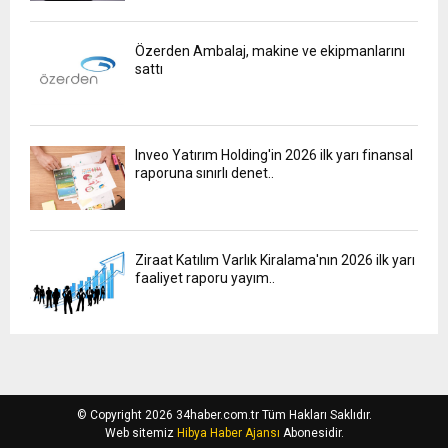
Özerden Ambalaj, makine ve ekipmanlarını
sattı
Inveo Yatırım Holding'in 2026 ilk yarı finansal
raporuna sınırlı denet..
Ziraat Katılım Varlık Kiralama'nın 2026 ilk yarı
faaliyet raporu yayım..
© Copyright 2026 34haber.com.tr Tüm Hakları Saklıdır.
Web sitemiz
Hibya Haber Ajansı
Abonesidir.