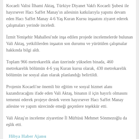
E
Kocaeli Valisi İlhami Aktaş, Türkiye Diyanet Vakfı Kocaeli Şubesi ile
hayırsever Hacı Saffet Manay'ın ailesinin katkılarıyla yapımı devam
N
eden Hacı Saffet Manay 4-6 Yaş Kuran Kursu inşaatını ziyaret ederek
çalışmaları yerinde inceledi.
U
İzmit Yenişehir Mahallesi'nde inşa edilen projede incelemelerde bulunan
Vali Aktaş, yetkililerden inşaatın son durumu ve yürütülen çalışmalar
hakkında bilgi aldı.
Toplam 966 metrekarelik alan üzerinde yükselen binada, 460
metrekarelik bölümün 4-6 yaş Kuran kursu olarak, 430 metrekarelik
bölümün ise sosyal alan olarak planlandığı belirtildi.
Projenin Kocaeli'ne önemli bir eğitim ve sosyal hizmet alanı
kazandıracağını ifade eden Vali Aktaş, binanın il için hayırlı olmasını
temenni ederek projeye destek veren hayırsever Hacı Saffet Manay
ailesine ve yapım sürecinde emeği geçenlere teşekkür etti.
Vali Aktaş'ın inceleme ziyaretine İl Müftüsü Mehmet Sönmezoğlu da
eşlik etti.
Hibya Haber Ajansı