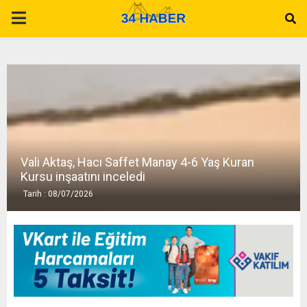
P
R
I
M
Vali Aktaş, Hacı Saffet Manay 4-6 Yaş Kuran
A
Kursu inşaatını inceledi
Tarih : 08/07/2026
R
Y
M