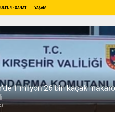
ÜLTÜR - SANAT
YAŞAM
ir’de 1 milyon 26 bin kaçak makaro
i
026