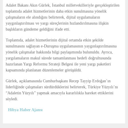
E
Adalet Bakanı Akın Gürlek, İstanbul milletvekilleriyle gerçekleştirilen
toplantıda adalet hizmetlerinin daha etkin sunulmasına yönelik
N
çalışmaların ele alındığını belirterek, dijital uygulamaların
yaygınlaştırılması ve yargı süreçlerinin hızlandırılmasına ilişkin
başlıkların gündeme geldiğini ifade etti.
U
Toplantıda, adalet hizmetlerinin dijital ortamda etkin şekilde
sunulmasını sağlayan e-Duruşma uygulamasının yaygınlaştırılmasına
yönelik çalışmalar hakkında bilgi paylaşımında bulunuldu. Ayrıca,
yargılamaların makul sürede tamamlanması hedefi doğrultusunda
hazırlanan Yargı Reformu Strateji Belgesi ile yeni yargı paketleri
kapsamında planlanan düzenlemeler görüşüldü.
Gürlek, açıklamasında Cumhurbaşkanı Recep Tayyip Erdoğan’ın
liderliğinde çalışmaları sürdürdüklerini belirterek, Türkiye Yüzyılı’nı
“Adaletin Yüzyılı” yapmak amacıyla kararlılıkla hareket ettiklerini
söyledi.
Hibya Haber Ajansı