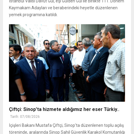
İstanbul Valisi Davut Gül, eşi Gülden Gül ile birlikte 111. Dönem
Kaymakam Adayları ve beraberindeki heyetle düzenlenen
yemek programına katıldı.
Çiftçi: Sinop’ta hizmete aldığımız her eser Türkiy..
Tarih: 07/08/2026
İçişleri Bakanı Mustafa Çiftçi, Sinop'ta düzenlenen toplu açılış
töreninde, aralarında Sinop Sahil Güvenlik Karakol Komutanlığı