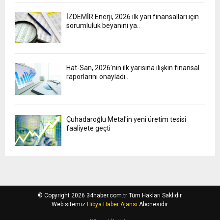
İZDEMİR Enerji, 2026 ilk yarı finansalları için
sorumluluk beyanını ya..
Hat-San, 2026'nın ilk yarısına ilişkin finansal
raporlarını onayladı..
Çuhadaroğlu Metal'in yeni üretim tesisi
faaliyete geçti
© Copyright 2026 34haber.com.tr Tüm Hakları Saklıdır.
Web sitemiz
Hibya Haber Ajansı
Abonesidir.