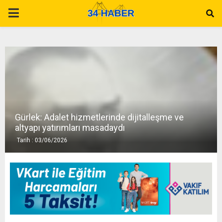
P
R
I
M
Gürlek: Adalet hizmetlerinde dijitalleşme ve
A
altyapı yatırımları masadaydı
Tarih : 03/06/2026
R
Y
M