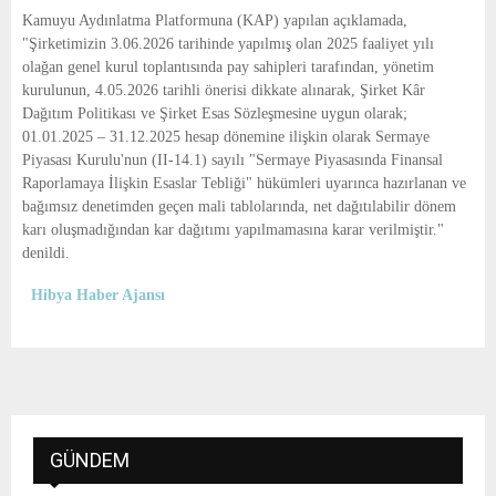
E
Kamuyu Aydınlatma Platformuna (KAP) yapılan açıklamada,
"Şirketimizin 3.06.2026 tarihinde yapılmış olan 2025 faaliyet yılı
N
olağan genel kurul toplantısında pay sahipleri tarafından, yönetim
kurulunun, 4.05.2026 tarihli önerisi dikkate alınarak, Şirket Kâr
Dağıtım Politikası ve Şirket Esas Sözleşmesine uygun olarak;
U
01.01.2025 – 31.12.2025 hesap dönemine ilişkin olarak Sermaye
Piyasası Kurulu'nun (II-14.1) sayılı "Sermaye Piyasasında Finansal
Raporlamaya İlişkin Esaslar Tebliği" hükümleri uyarınca hazırlanan ve
bağımsız denetimden geçen mali tablolarında, net dağıtılabilir dönem
karı oluşmadığından kar dağıtımı yapılmamasına karar verilmiştir."
denildi.
Hibya Haber Ajansı
GÜNDEM