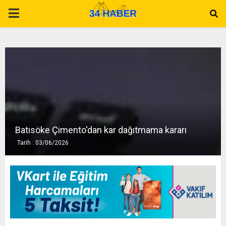
P
R
I
M
A
Batısöke Çimento'dan kar dağıtmama kararı
Tarih : 03/06/2026
R
Y
M