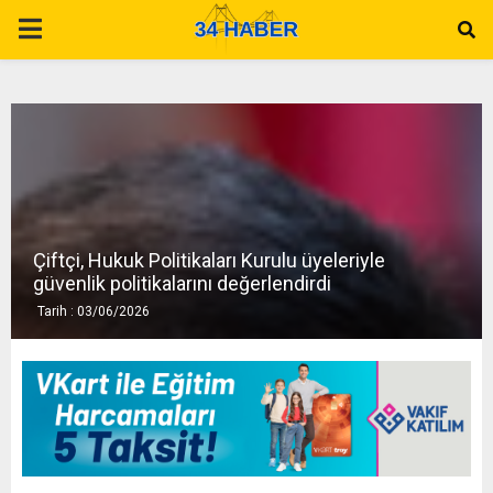
P
R
I
M
Çiftçi, Hukuk Politikaları Kurulu üyeleriyle
A
güvenlik politikalarını değerlendirdi
Tarih : 03/06/2026
R
Y
M