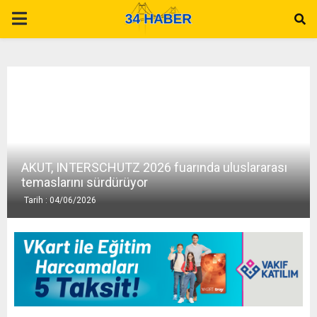
P
R
I
M
AKUT, INTERSCHUTZ 2026 fuarında uluslararası
A
temaslarını sürdürüyor
Tarih : 04/06/2026
R
Y
M