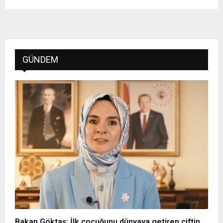
GÜNDEM
Bakan Göktaş: İlk çocuğunu dünyaya getiren çiftin ..