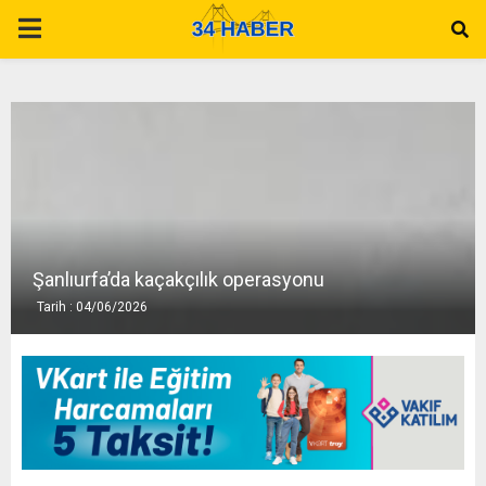
P
R
I
M
A
Şanlıurfa’da kaçakçılık operasyonu
Tarih : 04/06/2026
R
Y
M