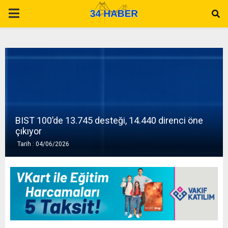
P
R
I
M
BIST 100’de 13.745 desteği, 14.440 direnci öne
A
çıkıyor
Tarih : 04/06/2026
R
Y
M