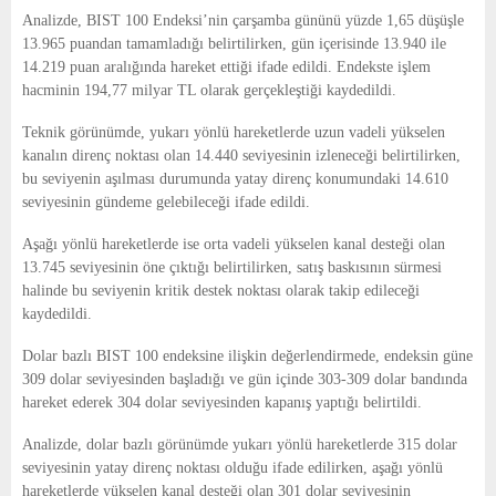
E
Analizde, BIST 100 Endeksi’nin çarşamba gününü yüzde 1,65 düşüşle
13.965 puandan tamamladığı belirtilirken, gün içerisinde 13.940 ile
N
14.219 puan aralığında hareket ettiği ifade edildi. Endekste işlem
hacminin 194,77 milyar TL olarak gerçekleştiği kaydedildi.
U
Teknik görünümde, yukarı yönlü hareketlerde uzun vadeli yükselen
kanalın direnç noktası olan 14.440 seviyesinin izleneceği belirtilirken,
bu seviyenin aşılması durumunda yatay direnç konumundaki 14.610
seviyesinin gündeme gelebileceği ifade edildi.
Aşağı yönlü hareketlerde ise orta vadeli yükselen kanal desteği olan
13.745 seviyesinin öne çıktığı belirtilirken, satış baskısının sürmesi
halinde bu seviyenin kritik destek noktası olarak takip edileceği
kaydedildi.
Dolar bazlı BIST 100 endeksine ilişkin değerlendirmede, endeksin güne
309 dolar seviyesinden başladığı ve gün içinde 303-309 dolar bandında
hareket ederek 304 dolar seviyesinden kapanış yaptığı belirtildi.
Analizde, dolar bazlı görünümde yukarı yönlü hareketlerde 315 dolar
seviyesinin yatay direnç noktası olduğu ifade edilirken, aşağı yönlü
hareketlerde yükselen kanal desteği olan 301 dolar seviyesinin