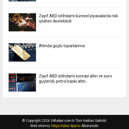
Zayıf ABD istihdamı küresel piyasalarda risk
iştahını destekledi
Altında güçlü toparlanma
Zayıf ABD istihdamı sonrası altın ve euro
güçlendi, petrol baskı altın..
© Copyright 2026 34haber.com.tr Tüm Hakları Saklıdır.
Web sitemiz
Hibya Haber Ajansı
Abonesidir.