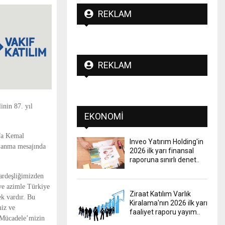
REKLAM
REKLAM
inin 87. yıl
EKONOMI
afa Kemal
Inveo Yatırım Holding'in
, anma mesajında
2026 ilk yarı finansal
raporuna sınırlı denet..
kardeşliğimizden
ve azimle Türkiye
Ziraat Katılım Varlık
k vardır. Bu
Kiralama'nın 2026 ilk yarı
miz ve
faaliyet raporu yayım..
 Mücadele’mizin