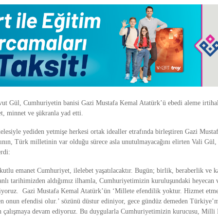
avut Gül, Cumhuriyetin banisi Gazi Mustafa Kemal Atatürk’ü ebedi aleme irtihal
 minnet ve şükranla yad etti.
lesiyle yediden yetmişe herkesi ortak idealler etrafında birleştiren Gazi Must
sının, Türk milletinin var olduğu sürece asla unutulmayacağını elirten Vali Gül
rdi:
 kutlu emanet Cumhuriyet, ilelebet yaşatılacaktır. Bugün; birlik, beraberlik ve 
şanlı tarihimizden aldığımız ilhamla, Cumhuriyetimizin kuruluşundaki heyecan 
diyoruz. Gazi Mustafa Kemal Atatürk’ün ‘Millete efendilik yoktur. Hizmet etme
en onun efendisi olur.’ sözünü düstur ediniyor, gece gündüz demeden Türkiye’
n çalışmaya devam ediyoruz. Bu duygularla Cumhuriyetimizin kurucusu, Milli