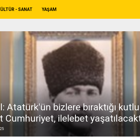
ÜLTÜR - SANAT
YAŞAM
l: Atatürk'ün bizlere bıraktığı kutlu
 Cumhuriyet, ilelebet yaşatılacakt
025