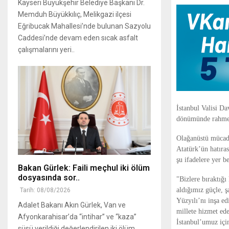
Kayseri Büyükşehir Belediye Başkanı Dr.
Memduh Büyükkılıç, Melikgazi ilçesi
Eğribucak Mahallesi’nde bulunan Sazyolu
Caddesi’nde devam eden sıcak asfalt
çalışmalarını yeri..
İstanbul Valisi D
dönümünde rahmet,
Olağanüstü mücade
Atatürk’ün hatıra
şu ifadelere yer be
Bakan Gürlek: Faili meçhul iki ölüm
dosyasında sor..
"Bizlere bıraktığı
aldığımız güçle, 
Tarih: 08/08/2026
Yüzyılı’nı inşa e
Adalet Bakanı Akın Gürlek, Van ve
millete hizmet ed
Afyonkarahisar’da “intihar” ve “kaza”
İstanbul’umuz içi
süsü verildiği değerlendirilen iki ölüm