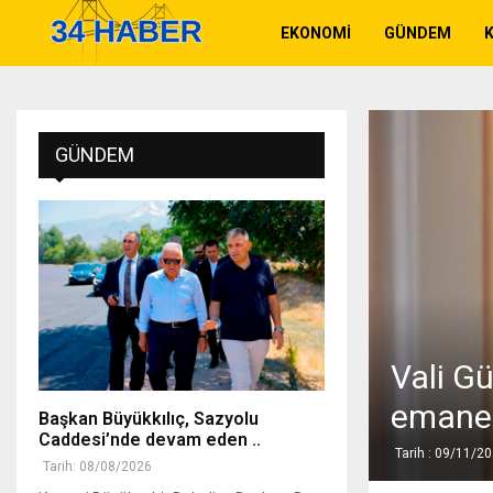
EKONOMI
GÜNDEM
K
GÜNDEM
Vali Gü
emanet
Başkan Büyükkılıç, Sazyolu
Caddesi’nde devam eden ..
Tarih : 09/11/2
Tarih: 08/08/2026