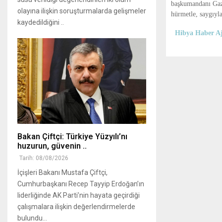
başkumandanı Gazi
olayına ilişkin soruşturmalarda gelişmeler
hürmetle, saygıyl
kaydedildiğini ..
Hibya Haber Aj
Bakan Çiftçi: Türkiye Yüzyılı’nı
huzurun, güvenin ..
Tarih: 08/08/2026
İçişleri Bakanı Mustafa Çiftçi,
Cumhurbaşkanı Recep Tayyip Erdoğan’ın
liderliğinde AK Parti’nin hayata geçirdiği
çalışmalara ilişkin değerlendirmelerde
bulundu...