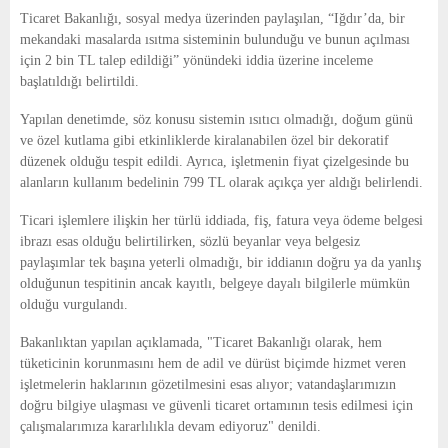
E
Ticaret Bakanlığı, sosyal medya üzerinden paylaşılan, “Iğdır’da, bir
mekandaki masalarda ısıtma sisteminin bulunduğu ve bunun açılması
N
için 2 bin TL talep edildiği” yönündeki iddia üzerine inceleme
başlatıldığı belirtildi.
U
Yapılan denetimde, söz konusu sistemin ısıtıcı olmadığı, doğum günü
ve özel kutlama gibi etkinliklerde kiralanabilen özel bir dekoratif
düzenek olduğu tespit edildi. Ayrıca, işletmenin fiyat çizelgesinde bu
alanların kullanım bedelinin 799 TL olarak açıkça yer aldığı belirlendi.
Ticari işlemlere ilişkin her türlü iddiada, fiş, fatura veya ödeme belgesi
ibrazı esas olduğu belirtilirken, sözlü beyanlar veya belgesiz
paylaşımlar tek başına yeterli olmadığı, bir iddianın doğru ya da yanlış
olduğunun tespitinin ancak kayıtlı, belgeye dayalı bilgilerle mümkün
olduğu vurgulandı.
Bakanlıktan yapılan açıklamada, "Ticaret Bakanlığı olarak, hem
tüketicinin korunmasını hem de adil ve dürüst biçimde hizmet veren
işletmelerin haklarının gözetilmesini esas alıyor; vatandaşlarımızın
doğru bilgiye ulaşması ve güvenli ticaret ortamının tesis edilmesi için
çalışmalarımıza kararlılıkla devam ediyoruz" denildi.