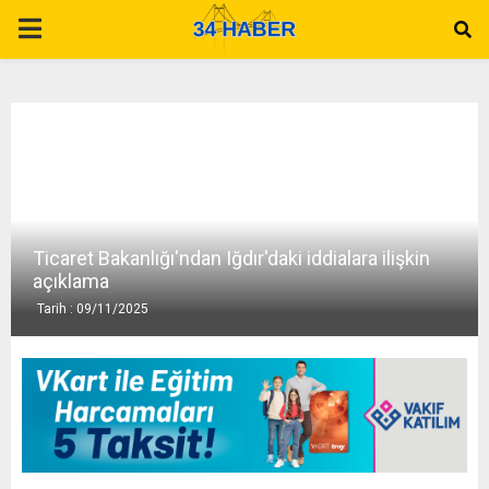
P
R
I
M
Ticaret Bakanlığı'ndan Iğdır'daki iddialara ilişkin
A
açıklama
Tarih : 09/11/2025
R
Y
M