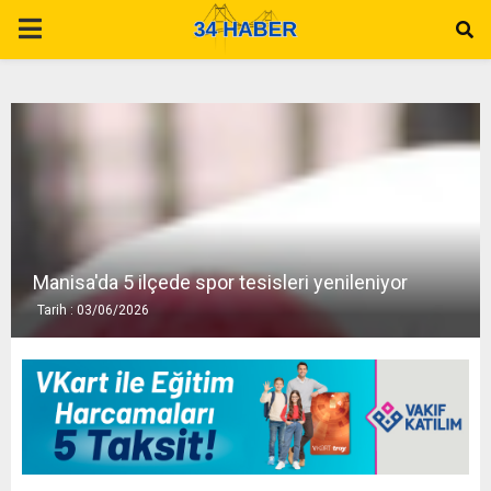
P
R
I
M
A
Manisa'da 5 ilçede spor tesisleri yenileniyor
Tarih : 03/06/2026
R
Y
M