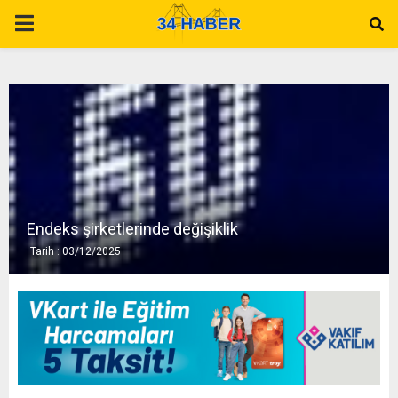
P
R
I
M
A
Endeks şirketlerinde değişiklik
Tarih : 03/12/2025
R
Y
M