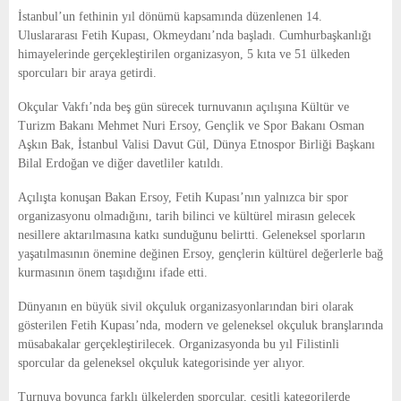
E
İstanbul’un fethinin yıl dönümü kapsamında düzenlenen 14.
Uluslararası Fetih Kupası, Okmeydanı’nda başladı. Cumhurbaşkanlığı
N
himayelerinde gerçekleştirilen organizasyon, 5 kıta ve 51 ülkeden
sporcuları bir araya getirdi.
U
Okçular Vakfı’nda beş gün sürecek turnuvanın açılışına Kültür ve
Turizm Bakanı Mehmet Nuri Ersoy, Gençlik ve Spor Bakanı Osman
Aşkın Bak, İstanbul Valisi Davut Gül, Dünya Etnospor Birliği Başkanı
Bilal Erdoğan ve diğer davetliler katıldı.
Açılışta konuşan Bakan Ersoy, Fetih Kupası’nın yalnızca bir spor
organizasyonu olmadığını, tarih bilinci ve kültürel mirasın gelecek
nesillere aktarılmasına katkı sunduğunu belirtti. Geleneksel sporların
yaşatılmasının önemine değinen Ersoy, gençlerin kültürel değerlerle bağ
kurmasının önem taşıdığını ifade etti.
Dünyanın en büyük sivil okçuluk organizasyonlarından biri olarak
gösterilen Fetih Kupası’nda, modern ve geleneksel okçuluk branşlarında
müsabakalar gerçekleştirilecek. Organizasyonda bu yıl Filistinli
sporcular da geleneksel okçuluk kategorisinde yer alıyor.
Turnuva boyunca farklı ülkelerden sporcular, çeşitli kategorilerde