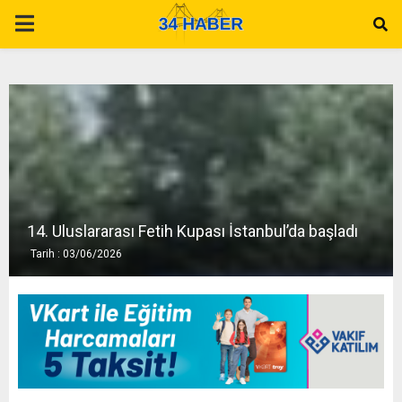
P
R
I
M
A
14. Uluslararası Fetih Kupası İstanbul’da başladı
Tarih : 03/06/2026
R
Y
M