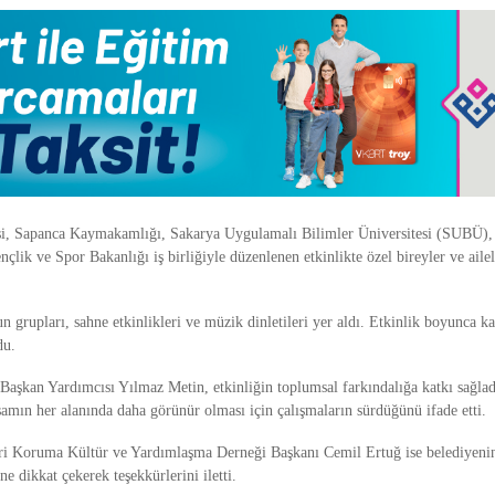
si, Sapanca Kaymakamlığı, Sakarya Uygulamalı Bilimler Üniversitesi (SUBÜ),
nçlik ve Spor Bakanlığı iş birliğiyle düzenlenen etkinlikte özel bireyler ve ailel
n grupları, sahne etkinlikleri ve müzik dinletileri yer aldı. Etkinlik boyunca kat
du.
aşkan Yardımcısı Yılmaz Metin, etkinliğin toplumsal farkındalığa katkı sağladı
şamın her alanında daha görünür olması için çalışmaların sürdüğünü ifade etti.
ri Koruma Kültür ve Yardımlaşma Derneği Başkanı Cemil Ertuğ ise belediyenin 
ne dikkat çekerek teşekkürlerini iletti.