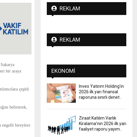
REKLAM
REKLAM
 Sakarya
EKONOMI
eri bir araya
Inveo Yatırım Holding'in
ılımcılara çeşitli
2026 ilk yarı finansal
raporuna sınırlı denet..
ğını belirterek,
Ziraat Katılım Varlık
Kiralama'nın 2026 ilk yarı
engelli bireylere
faaliyet raporu yayım..