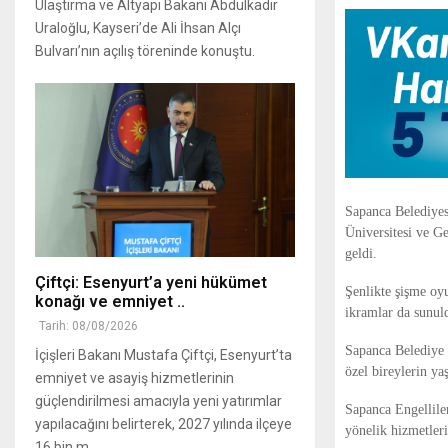
Ulaştırma ve Altyapı Bakanı Abdulkadir
Uraloğlu, Kayseri’de Ali İhsan Alçı
Bulvarı’nın açılış töreninde konuştu.
Sapanca Belediye
Üniversitesi ve Ge
geldi.
Çiftçi: Esenyurt’a yeni hükümet
Şenlikte şişme oyu
konağı ve emniyet ..
ikramlar da sunul
Tarih: 08/08/2026
Sapanca Belediye B
İçişleri Bakanı Mustafa Çiftçi, Esenyurt’ta
özel bireylerin ya
emniyet ve asayiş hizmetlerinin
güçlendirilmesi amacıyla yeni yatırımlar
Sapanca Engellile
yapılacağını belirterek, 2027 yılında ilçeye
yönelik hizmetleri
16 bin m..