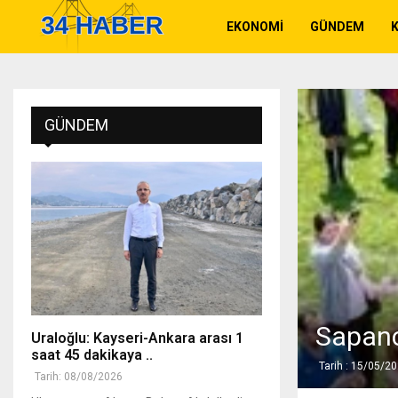
EKONOMI
GÜNDEM
K
GÜNDEM
Sapanc
Uraloğlu: Kayseri-Ankara arası 1
saat 45 dakikaya ..
Tarih : 15/05/2
Tarih: 08/08/2026