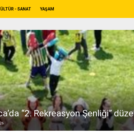
ÜLTÜR - SANAT
YAŞAM
a’da “2. Rekreasyon Şenliği” düze
026