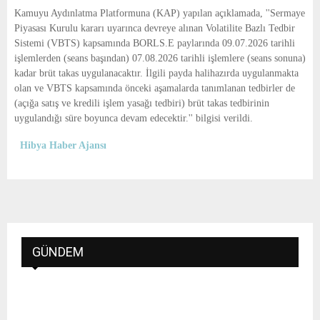
E
Kamuyu Aydınlatma Platformuna (KAP) yapılan açıklamada, ''Sermaye
Piyasası Kurulu kararı uyarınca devreye alınan Volatilite Bazlı Tedbir
N
Sistemi (VBTS) kapsamında BORLS.E paylarında 09.07.2026 tarihli
işlemlerden (seans başından) 07.08.2026 tarihli işlemlere (seans sonuna)
kadar brüt takas uygulanacaktır. İlgili payda halihazırda uygulanmakta
U
olan ve VBTS kapsamında önceki aşamalarda tanımlanan tedbirler de
(açığa satış ve kredili işlem yasağı tedbiri) brüt takas tedbirinin
uygulandığı süre boyunca devam edecektir.'' bilgisi verildi.
Hibya Haber Ajansı
GÜNDEM