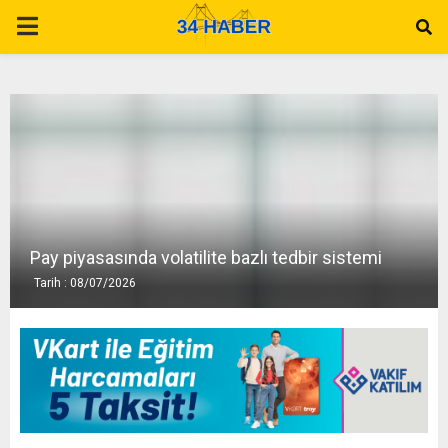
P
R
I
M
A
Pay piyasasında volatilite bazlı tedbir sistemi
Tarih : 08/07/2026
R
Y
M