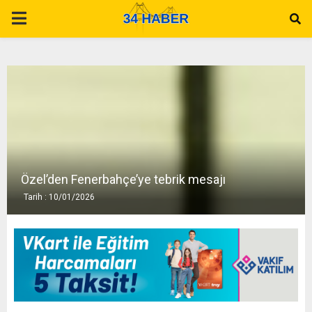
P
R
I
M
A
Özel’den Fenerbahçe’ye tebrik mesajı
Tarih : 10/01/2026
R
Y
M