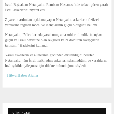
E
İsrail Başbakanı Netanyahu, Rambam Hastanesi’nde tedavi gören yaralı
İsrail askerlerini ziyaret etti.
N
Ziyaretin ardından açıklama yapan Netanyahu, askerlerin fiziksel
yaralarına rağmen moral ve inançlarının güçlü olduğunu belirtti.
U
Netanyahu, “Vücutlarında yaralanmış ama ruhları dimdik, inançları
güçlü ve İsrail devletine olan sevgileri kalbi dolduran savaşçılarla
tanıştım.” ifadelerini kullandı.
Yaralı askerlerin ve ailelerinin gücünden etkilendiğini belirten
Netanyahu, tüm İsrail halkı adına askerleri selamladığını ve yaralıların
hızlı şekilde iyileşmesi için dilekte bulunduğunu söyledi.
Hibya Haber Ajansı
GÜNDEM