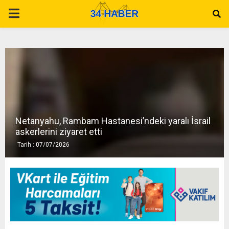
P
R
I
M
Netanyahu, Rambam Hastanesi’ndeki yaralı İsrail
A
askerlerini ziyaret etti
Tarih : 07/07/2026
R
Y
M