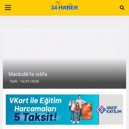
P
R
I
M
A
Mackolik’te istifa
Tarih : 16/01/2026
R
Y
M