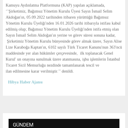
E
Kamuyu Aydınlatma Platformuna (KAP) yapılan açıklamada,
‘’Şirketimiz, Bağımsız Yönetim Kurulu Üyesi Sayın İsmail Selim
N
Akdoğan'ın, 05.09.2022 tarihinden itibaren yürüttüğü Bağımsız
Yönetim Kurulu Üyeliği'nden 16.01.2026 tarihi itibarıyla istifası kabul
edilmiş olup; Bağımsız Yönetim Kurulu Üyeliği'nden istifa etmiş olan
U
Sayın İsmail Selim Akdoğan'ın yerine ve görev süresi sonuna kadar,
Şirketimiz Yönetim Kurulu bünyesinde görev almak üzere, Sayın Alise
Lize Karaboğa Kaptan'ın, 6102 sayılı Türk Ticaret Kanunu'nun 363'ncü
maddesinde yer alan hükümler çerçevesinde, ilk toplanacak Genel
Kurul' un onayına sunulmak üzere atanmasına, işbu işlemlerin İstanbul
Ticaret Sicil Memurluğu nezdinde tamamlanarak tescil ve
ilan edilmesine karar verilmiştir.’’ denildi.
Hibya Haber Ajansı
GÜNDEM