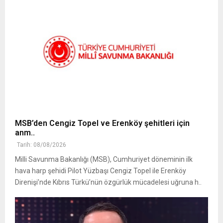
MSB’den Cengiz Topel ve Erenköy şehitleri için
anm..
Tarih: 08/08/2026
Milli Savunma Bakanlığı (MSB), Cumhuriyet döneminin ilk
hava harp şehidi Pilot Yüzbaşı Cengiz Topel ile Erenköy
Direnişi’nde Kıbrıs Türkü’nün özgürlük mücadelesi uğruna h..