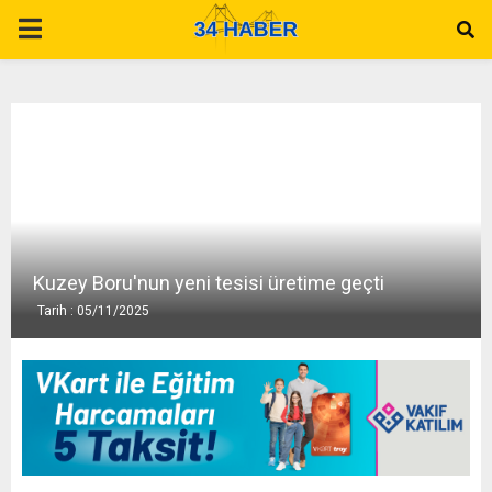
P
R
I
M
A
Kuzey Boru'nun yeni tesisi üretime geçti
Tarih : 05/11/2025
R
Y
M