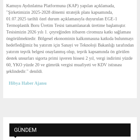
E
Kamuyu Aydınlatma Platformuna (KAP) yapılan açıklamada,
''Şirketimizin 2025-2028 dönemi stratejik planı kapsamında,
N
01.07.2025 tarihli özel durum açıklamasıyla duyurulan EGE-1
Termoplastik Boru Üretim Tesisi tamamlanarak üretime başlamıştır.
Tesisimizin 2026 yılı 1. çeyreğinden itibaren ciromuza katkı sağlaması
U
öngörülmektedir. Bölgesel ekonominin kalkınmasına katkıda bulunmayı
hedeflediğimiz bu yatırım için Sanayi ve Teknoloji Bakanlığı tarafından
yatırım teşvik belgesi onaylanmış olup, teşvik kapsamında ön görülen
destek unsurları sigorta primi işveren hissesi 2 yıl, vergi indirimi yüzde
60, YKO yüzde 20 ve gümrük vergisi muafiyeti ve KDV istisnası
şeklindedir.'' denildi.
Hibya Haber Ajansı
GÜNDEM