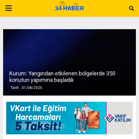
P
R
I
M
Kurum: Yangından etkilenen bölgelerde 350
A
konutun yapımına başladık
Tarih : 01/08/2025
R
Y
M