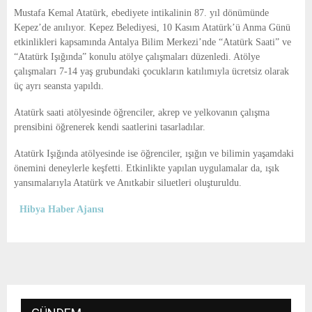
E
Mustafa Kemal Atatürk, ebediyete intikalinin 87. yıl dönümünde
Kepez’de anılıyor. Kepez Belediyesi, 10 Kasım Atatürk’ü Anma Günü
N
etkinlikleri kapsamında Antalya Bilim Merkezi’nde “Atatürk Saati” ve
“Atatürk Işığında” konulu atölye çalışmaları düzenledi. Atölye
çalışmaları 7-14 yaş grubundaki çocukların katılımıyla ücretsiz olarak
U
üç ayrı seansta yapıldı.
Atatürk saati atölyesinde öğrenciler, akrep ve yelkovanın çalışma
prensibini öğrenerek kendi saatlerini tasarladılar.
Atatürk Işığında atölyesinde ise öğrenciler, ışığın ve bilimin yaşamdaki
önemini deneylerle keşfetti. Etkinlikte yapılan uygulamalar da, ışık
yansımalarıyla Atatürk ve Anıtkabir siluetleri oluşturuldu.
Hibya Haber Ajansı