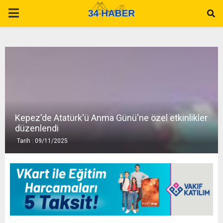
P
R
I
M
Kepez'de Atatürk'ü Anma Günü'ne özel etkinlikler
A
düzenlendi
Tarih : 09/11/2025
R
Y
M