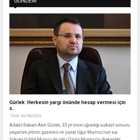
GÜNDEM
Gürlek: Herkesin yargı önünde hesap vermesi için
s..
Tarih: 06/08/2026
Adalet Bakanı Akın Gürlek, 33 yıl önce uğradığı suikast sonucu
yaşamını yitiren gazeteci ve yazar Uğur Mumcu’nun eşi
Şükran Güldal Mumcu ile oğlu Özgür Mumcu'yu Bakanlıkt..