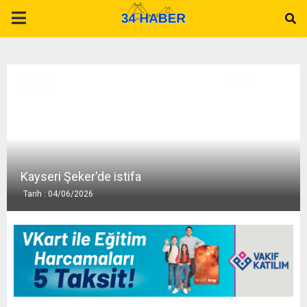
P
R
I
M
A
Kayseri Şeker'de istifa
Tarih : 04/06/2026
R
Y
M