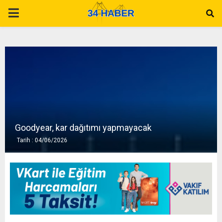
P
R
I
M
A
Goodyear, kar dağıtımı yapmayacak
Tarih : 04/06/2026
R
Y
M