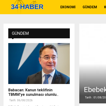
EKONOMI
GÜNDEM
K
GÜNDEM
Ebebek
Babacan: Kanun teklifinin
TBMM'ye sunulması olumlu..
Tarih : 01/08/2
Tarih: 06/08/2026