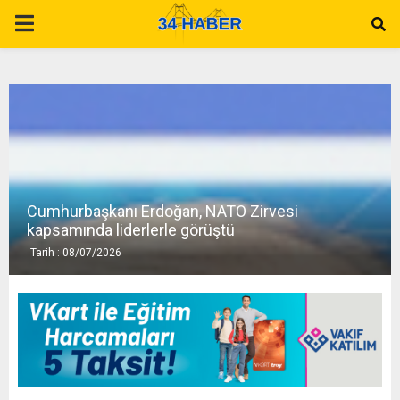
P
R
I
M
Cumhurbaşkanı Erdoğan, NATO Zirvesi
A
kapsamında liderlerle görüştü
Tarih : 08/07/2026
R
Y
M