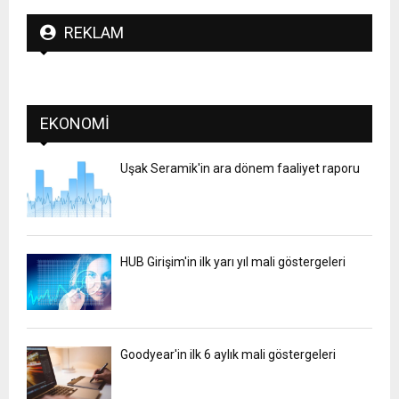
REKLAM
EKONOMI
Uşak Seramik'in ara dönem faaliyet raporu
HUB Girişim'in ilk yarı yıl mali göstergeleri
Goodyear'in ilk 6 aylık mali göstergeleri