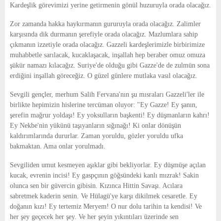
Kardeşlik görevimizi yerine getirmenin gönül huzuruyla orada olacağız.
Zor zamanda hakka haykırmanın gururuyla orada olacağız. Zalimler
karşısında dik durmanın şerefiyle orada olacağız. Mazlumlara sahip
çıkmanın izzetiyle orada olacağız. Gazzeli kardeşlerimizle birbirimize
muhabbetle sarılacak, kucaklaşacak, inşallah hep beraber omuz omuza
şükür namazı kılacağız. Suriye'de olduğu gibi Gazze'de de zulmün sona
erdiğini inşallah göreceğiz. O güzel günlere mutlaka vasıl olacağız.
Sevgili gençler, merhum Salih Fervana'nın şu mısraları Gazzeli'ler ile
birlikte hepimizin hislerine tercüman oluyor: "Ey Gazze! Ey şanın,
şerefin mağrur yoldaşı! Ey yoksulların başkenti! Ey düşmanların kahrı!
Ey Nekbe'nin yükünü taşıyanların sığınağı! Ki onlar dönüşün
kaldırımlarında dururlar. Zaman yoruldu, gözler yoruldu ufka
bakmaktan. Ama onlar yorulmadı.
Sevgiliden umut kesmeyen aşıklar gibi bekliyorlar. Ey düşmüşe açılan
kucak, evrenin incisi! Ey gaspçının göğsündeki kanlı mızrak! Sakin
olunca sen bir güvercin gibisin. Kızınca Hittin Savaşı. Acılara
sabretmek kaderin senin. Ve Hülagü'ye karşı dikilmek cesaretle. Ey
doğanın kızı! Ey tertemiz Meryem! O nur dolu tarihin ta kendisi! Ve
her şey geçecek her şey. Ve her şeyin yıkıntıları üzerinde sen