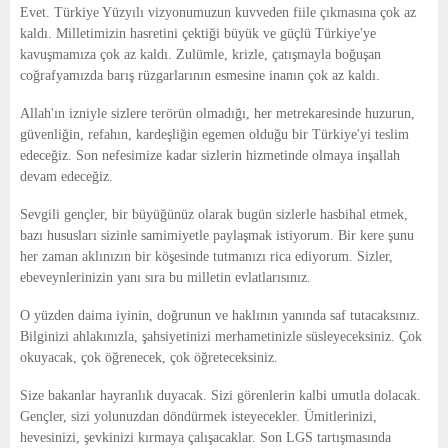
Evet. Türkiye Yüzyılı vizyonumuzun kuvveden fiile çıkmasına çok az
kaldı. Milletimizin hasretini çektiği büyük ve güçlü Türkiye'ye
kavuşmamıza çok az kaldı. Zulümle, krizle, çatışmayla boğuşan
coğrafyamızda barış rüzgarlarının esmesine inanın çok az kaldı.
Allah'ın izniyle sizlere terörün olmadığı, her metrekaresinde huzurun,
güvenliğin, refahın, kardeşliğin egemen olduğu bir Türkiye'yi teslim
edeceğiz. Son nefesimize kadar sizlerin hizmetinde olmaya inşallah
devam edeceğiz.
Sevgili gençler, bir büyüğünüz olarak bugün sizlerle hasbihal etmek,
bazı hususları sizinle samimiyetle paylaşmak istiyorum. Bir kere şunu
her zaman aklınızın bir köşesinde tutmanızı rica ediyorum. Sizler,
ebeveynlerinizin yanı sıra bu milletin evlatlarısınız.
O yüzden daima iyinin, doğrunun ve haklının yanında saf tutacaksınız.
Bilginizi ahlakınızla, şahsiyetinizi merhametinizle süsleyeceksiniz. Çok
okuyacak, çok öğrenecek, çok öğreteceksiniz.
Size bakanlar hayranlık duyacak. Sizi görenlerin kalbi umutla dolacak.
Gençler, sizi yolunuzdan döndürmek isteyecekler. Ümitlerinizi,
hevesinizi, şevkinizi kırmaya çalışacaklar. Son LGS tartışmasında