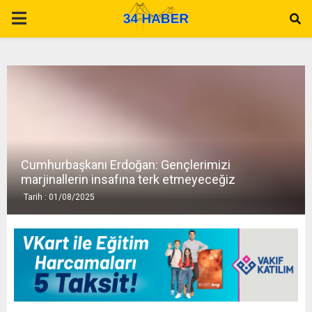
P
R
I
M
Cumhurbaşkanı Erdoğan: Gençlerimizi
A
marjinallerin insafına terk etmeyeceğiz
Tarih : 01/08/2025
R
Y
M