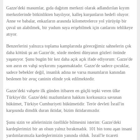
Gazze'deki masumlar, gıda dağıtım merkezi olarak adlandırılan kıyım
merkezlerinde bitkinlikten bayılıyor, kalleş kurşunların hedefi oluyor.
Anne ve babalar, enkazların arasında kilometrelerce yol yürüyüp bir
çuval un alabilmek, bir yudum suya erişebilmek için canlarını tehlikeye
atıyor.
Benzerlerini yalnızca toplama kamplarında göreceğimiz sahnelerin çok
daha kötüsü şu an Gazze'de, sözde medeni dünyanın gözleri önünde
yaşanıyor. Şunu bugün bir kez daha açık açık ifade ediyorum: Gazze'de
son asrın en vahşi soykırımı yaşanmaktadır. Gazze'de sadece çocuklar,
sadece bebekler değil, insanlık adına ne varsa masumların kanından
beslenen bir avuç caninin elinde yok edilmektedir.
Gazze'deki vahşete ilk günden itibaren en güçlü tepki veren ülke
Türkiye'dir. Gazze'deki mazlumların hakkını korkusuzca savunan
hükümet, Türkiye Cumhuriyeti hükümetidir. Terör devleti İsrail'in
karşısında dimdik duran iktidar, bizim iktidarımızdır.
Şunu sizin ve ailelerinizin özellikle bilmesini isterim: Gazze'deki
kardeşlerimizi bir an olsun yalnız bırakmadık. 101 bin tonu aşan insani
yardımlarımızla kardeşlerimizin yanında olduk. İsrail'le ticareti