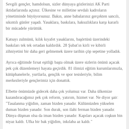
Sevgili gençler, hamdolsun, sizler dünyaya gözlerinizi AK Parti
iktidarlarında açtınız. Ülkesine ve milletine sevdalı kadroların
yönetiminde büyüyorsunuz. Bakın, anne babalarınız gerçekten sancılı,
sıkıntılı günler yaşadı. Yasaklara, baskılara, haksızlıklara karşı kararlı
bir mücadele yürüttük.
Katsayı zulmünü, kılık kıyafet yasaklarını, başörtüsü üzerindeki
baskıları tek tek ortadan kaldırdık. 28 Şubat'ın kirli ve kibirli
zihniyetini bir daha geri gelmemek üzere tarihin çöp sepetine yolladık.
Ayrıca eğitimde fırsat eşitliği başta olmak üzere sizlerin önünü açacak
pek çok düzenlemeyi hayata geçirdik. 81 ilimizi eğitim kurumlarımızla,
kütüphanelerle, yurtlarla, gençlik ve spor tesisleriyle, bilim
merkezleriyle gençlerimiz için donattık.
Elbette önümüzde gidecek daha çok yolumuz var. Daha ülkemize
kazandıracağımız pek çok reform, yatırım, hizmet var. Ne diyor şair:
"Tasalanma yiğidim, zaman bizden yanadır. Külümüzden yükselen
duman bizden yanadır. Son durak, son ilahi ferman bizden yanadır.
Dünya düşman olsa da iman bizden yanadır. Kapıları açacak coşkun bin
niyaz kaldı. Ufka bir bak yiğidim, inkılaba az kaldı."