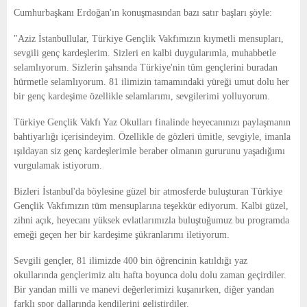
E
Cumhurbaşkanı Erdoğan'ın konuşmasından bazı satır başları şöyle:
"Aziz İstanbullular, Türkiye Gençlik Vakfımızın kıymetli mensupları,
N
sevgili genç kardeşlerim. Sizleri en kalbi duygularımla, muhabbetle
selamlıyorum. Sizlerin şahsında Türkiye'nin tüm gençlerini buradan
U
hürmetle selamlıyorum. 81 ilimizin tamamındaki yüreği umut dolu her
bir genç kardeşime özellikle selamlarımı, sevgilerimi yolluyorum.
Türkiye Gençlik Vakfı Yaz Okulları finalinde heyecanınızı paylaşmanın
bahtiyarlığı içerisindeyim. Özellikle de gözleri ümitle, sevgiyle, imanla
ışıldayan siz genç kardeşlerimle beraber olmanın gururunu yaşadığımı
vurgulamak istiyorum.
Bizleri İstanbul'da böylesine güzel bir atmosferde buluşturan Türkiye
Gençlik Vakfımızın tüm mensuplarına teşekkür ediyorum. Kalbi güzel,
zihni açık, heyecanı yüksek evlatlarımızla buluştuğumuz bu programda
emeği geçen her bir kardeşime şükranlarımı iletiyorum.
Sevgili gençler, 81 ilimizde 400 bin öğrencinin katıldığı yaz
okullarında gençlerimiz altı hafta boyunca dolu dolu zaman geçirdiler.
Bir yandan milli ve manevi değerlerimizi kuşanırken, diğer yandan
farklı spor dallarında kendilerini geliştirdiler.