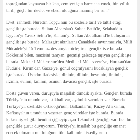
toprağından kaynayan bir kan, cemiyet için harcanan emek, bin yıllık
tarih, güçlü bir devlet ve ebedi olduğuna inanmış bir ruh."
Evet, rahmetli Nurettin Topçu'nun bu sözlerle tarif ve taltif ettiği
gençlik işte burada. Sultan Alparslan'ı Sultan Fatih'le, Selahaddin
Eyyubi'yi Yavuz Selim'le, Kanuni'yi Sultan Abdülhamid'le buluşturan
gençlik işte burada. Malazgirt akınlarını Çanakkale savunmasıyla, Milli
Mücadele'yi 15 Temmuz destanıyla birleştiren gençlik işte burada.
Köklerini bilen, mazisini tanıyan, geçmişi geleceğe taşıyan gençlik işte
burada. Mekke-i Mükerreme'den Medine-i Münevvere'ye, Horasan'dan
Kudüs'e, Kırım'dan Gazze'ye, gönül coğrafyasını kucaklayan gençlik
işte burada. Üstadın ifadesiyle; dininin, dilinin, beyninin, ilminin,
ırzının, evinin, kininin, öcünün davacısı gençlik işte burada.
Dosta güven veren, duruşuyla maşallah dimdik ayakta. Gençler, burada
Türkiye'nin umudu var, istikbali var, aydınlık yarınları var. Burada
Türkiye'yi, özellikle Ortadoğu'nun, Balkanlar'ın, Kuzey Afrika'nın,
Kafkasya'nın umudunu yeşerten genç yürekler işte burada. Burada
kükremiş sel gibi bendini çiğneyip aşan Teknofest gençliği var. Ben bu
gençlikle gurur duyuyorum. Türkiye'yi inşallah bu gençliğe emanet
edecek olmanın mutluluğunu tüm kalbimle hissediyorum.