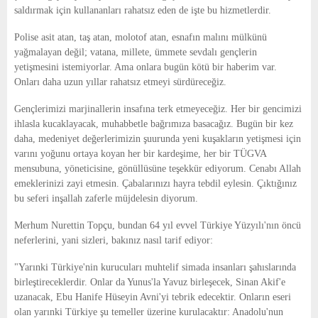
saldırmak için kullananları rahatsız eden de işte bu hizmetlerdir.
Polise asit atan, taş atan, molotof atan, esnafın malını mülkünü
yağmalayan değil; vatana, millete, ümmete sevdalı gençlerin
yetişmesini istemiyorlar. Ama onlara bugün kötü bir haberim var.
Onları daha uzun yıllar rahatsız etmeyi sürdüreceğiz.
Gençlerimizi marjinallerin insafına terk etmeyeceğiz. Her bir gencimizi
ihlasla kucaklayacak, muhabbetle bağrımıza basacağız. Bugün bir kez
daha, medeniyet değerlerimizin şuurunda yeni kuşakların yetişmesi için
varını yoğunu ortaya koyan her bir kardeşime, her bir TÜGVA
mensubuna, yöneticisine, gönüllüsüne teşekkür ediyorum. Cenabı Allah
emeklerinizi zayi etmesin. Çabalarınızı hayra tebdil eylesin. Çıktığınız
bu seferi inşallah zaferle müjdelesin diyorum.
Merhum Nurettin Topçu, bundan 64 yıl evvel Türkiye Yüzyılı'nın öncü
neferlerini, yani sizleri, bakınız nasıl tarif ediyor:
"Yarınki Türkiye'nin kurucuları muhtelif simada insanları şahıslarında
birleştireceklerdir. Onlar da Yunus'la Yavuz birleşecek, Sinan Akif'e
uzanacak, Ebu Hanife Hüseyin Avni'yi tebrik edecektir. Onların eseri
olan yarınki Türkiye şu temeller üzerine kurulacaktır: Anadolu'nun