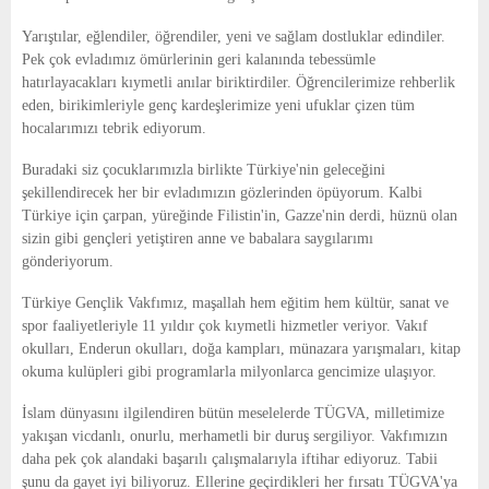
Yarıştılar, eğlendiler, öğrendiler, yeni ve sağlam dostluklar edindiler.
Pek çok evladımız ömürlerinin geri kalanında tebessümle
hatırlayacakları kıymetli anılar biriktirdiler. Öğrencilerimize rehberlik
eden, birikimleriyle genç kardeşlerimize yeni ufuklar çizen tüm
hocalarımızı tebrik ediyorum.
Buradaki siz çocuklarımızla birlikte Türkiye'nin geleceğini
şekillendirecek her bir evladımızın gözlerinden öpüyorum. Kalbi
Türkiye için çarpan, yüreğinde Filistin'in, Gazze'nin derdi, hüznü olan
sizin gibi gençleri yetiştiren anne ve babalara saygılarımı
gönderiyorum.
Türkiye Gençlik Vakfımız, maşallah hem eğitim hem kültür, sanat ve
spor faaliyetleriyle 11 yıldır çok kıymetli hizmetler veriyor. Vakıf
okulları, Enderun okulları, doğa kampları, münazara yarışmaları, kitap
okuma kulüpleri gibi programlarla milyonlarca gencimize ulaşıyor.
İslam dünyasını ilgilendiren bütün meselelerde TÜGVA, milletimize
yakışan vicdanlı, onurlu, merhametli bir duruş sergiliyor. Vakfımızın
daha pek çok alandaki başarılı çalışmalarıyla iftihar ediyoruz. Tabii
şunu da gayet iyi biliyoruz. Ellerine geçirdikleri her fırsatı TÜGVA'ya