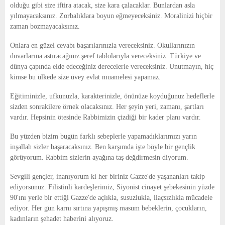
olduğu gibi size iftira atacak, size kara çalacaklar. Bunlardan asla
yılmayacaksınız. Zorbalıklara boyun eğmeyeceksiniz. Moralinizi hiçbir
zaman bozmayacaksınız.
Onlara en güzel cevabı başarılarınızla vereceksiniz. Okullarınızın
duvarlarına astıracağınız şeref tablolarıyla vereceksiniz. Türkiye ve
dünya çapında elde edeceğiniz derecelerle vereceksiniz. Unutmayın, hiç
kimse bu ülkede size üvey evlat muamelesi yapamaz.
Eğitiminizle, ufkunuzla, karakterinizle, önünüze koyduğunuz hedeflerle
sizden sonrakilere örnek olacaksınız. Her şeyin yeri, zamanı, şartları
vardır. Hepsinin ötesinde Rabbimizin çizdiği bir kader planı vardır.
Bu yüzden bizim bugün farklı sebeplerle yapamadıklarımızı yarın
inşallah sizler başaracaksınız. Ben karşımda işte böyle bir gençlik
görüyorum. Rabbim sizlerin ayağına taş değdirmesin diyorum.
Sevgili gençler, inanıyorum ki her biriniz Gazze'de yaşananları takip
ediyorsunuz. Filistinli kardeşlerimiz, Siyonist cinayet şebekesinin yüzde
90'ını yerle bir ettiği Gazze'de açlıkla, susuzlukla, ilaçsızlıkla mücadele
ediyor. Her gün karnı sırtına yapışmış masum bebeklerin, çocukların,
kadınların şehadet haberini alıyoruz.