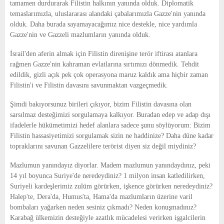
tamamen durdurarak Filistin halkının yanında olduk. Diplomatik
temaslarımızla, uluslararası alandaki çabalarımızla Gazze'nin yanında
olduk. Daha burada sayamayacağımız nice destekle, nice yardımla
Gazze'nin ve Gazzeli mazlumların yanında olduk.
İsrail'den aferin almak için Filistin direnişine terör iftirası atanlara
rağmen Gazze'nin kahraman evlatlarına sırtımızı dönmedik. Tehdit
edildik, gizli açık pek çok operasyona maruz kaldık ama hiçbir zaman
Filistin'i ve Filistin davasını savunmaktan vazgeçmedik.
Şimdi bakıyorsunuz birileri çıkıyor, bizim Filistin davasına olan
sarsılmaz desteğimizi sorgulamaya kalkıyor. Buradan edep ve adap dışı
ifadelerle hükümetimizi hedef alanlara sadece şunu söylüyorum: Bizim
Filistin hassasiyetimizi sorgulamak sizin ne haddinize? Daha düne kadar
topraklarını savunan Gazzelilere terörist diyen siz değil miydiniz?
Mazlumun yanındayız diyorlar. Madem mazlumun yanındaydınız, peki
14 yıl boyunca Suriye'de neredeydiniz? 1 milyon insan katledilirken,
Suriyeli kardeşlerimiz zulüm görürken, işkence görürken neredeydiniz?
Halep'te, Dera'da, Humus'ta, Hama'da mazlumların üzerine varil
bombaları yağarken neden sesiniz çıkmadı? Neden konuşmadınız?
Karabağ ülkemizin desteğiyle azatlık mücadelesi verirken işgalcilerin