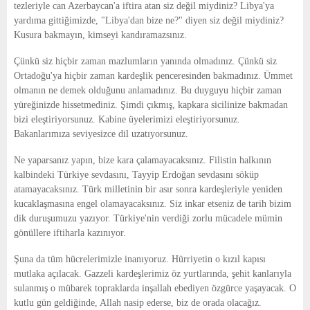
tezleriyle can Azerbaycan'a iftira atan siz değil miydiniz? Libya'ya
yardıma gittiğimizde, "Libya'dan bize ne?" diyen siz değil miydiniz?
Kusura bakmayın, kimseyi kandıramazsınız.
Çünkü siz hiçbir zaman mazlumların yanında olmadınız. Çünkü siz
Ortadoğu'ya hiçbir zaman kardeşlik penceresinden bakmadınız. Ümmet
olmanın ne demek olduğunu anlamadınız. Bu duyguyu hiçbir zaman
yüreğinizde hissetmediniz. Şimdi çıkmış, kapkara sicilinize bakmadan
bizi eleştiriyorsunuz. Kabine üyelerimizi eleştiriyorsunuz.
Bakanlarımıza seviyesizce dil uzatıyorsunuz.
Ne yaparsanız yapın, bize kara çalamayacaksınız. Filistin halkının
kalbindeki Türkiye sevdasını, Tayyip Erdoğan sevdasını söküp
atamayacaksınız. Türk milletinin bir asır sonra kardeşleriyle yeniden
kucaklaşmasına engel olamayacaksınız. Siz inkar etseniz de tarih bizim
dik duruşumuzu yazıyor. Türkiye'nin verdiği zorlu mücadele mümin
gönüllere iftiharla kazınıyor.
Şuna da tüm hücrelerimizle inanıyoruz. Hürriyetin o kızıl kapısı
mutlaka açılacak. Gazzeli kardeşlerimiz öz yurtlarında, şehit kanlarıyla
sulanmış o mübarek topraklarda inşallah ebediyen özgürce yaşayacak. O
kutlu gün geldiğinde, Allah nasip ederse, biz de orada olacağız.