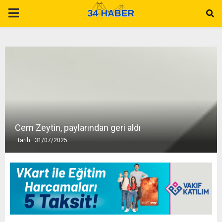
P
R
I
M
A
Cem Zeytin, paylarından geri aldı
Tarih : 31/07/2025
R
Y
M