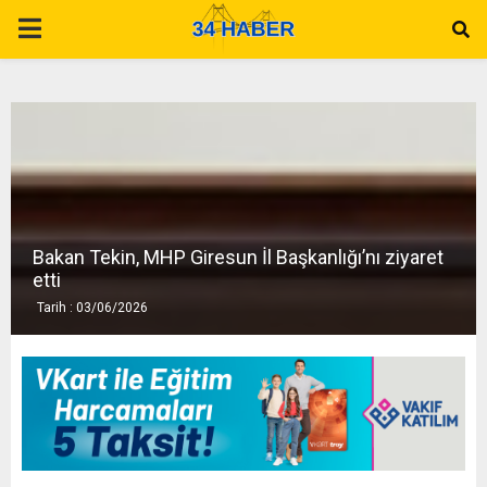
P
R
I
M
Bakan Tekin, MHP Giresun İl Başkanlığı’nı ziyaret
A
etti
Tarih : 03/06/2026
R
Y
M