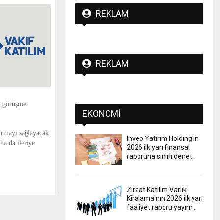
REKLAM
REKLAM
li görüşme
EKONOMI
tırmayı sağlayacak
Inveo Yatırım Holding'in
ha da ileriye
2026 ilk yarı finansal
raporuna sınırlı denet..
Ziraat Katılım Varlık
Kiralama'nın 2026 ilk yarı
faaliyet raporu yayım..