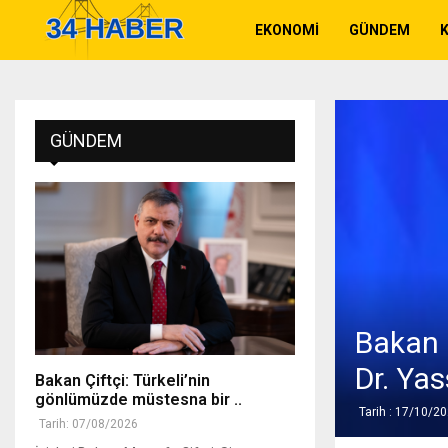
EKONOMI
GÜNDEM
K
GÜNDEM
Bakan 
Dr. Yas
Bakan Çiftçi: Türkeli’nin
gönlümüzde müstesna bir ..
Tarih : 17/10/2
Tarih: 07/08/2026