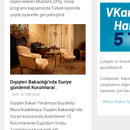
İçişleri Bakanı Mustafa Çiftçi, Sinop
programı kapsamında Türkeli ilçesinde
çeşitli ziyaretler gerçekleştirdi.
Çalışma ve Sosyal
gerçekleştirdi.
Görüşmede, bakanlı
Dışişleri Bakanlığı'nda Suriye
çalışmaların değer
gündemli Kurumlarar..
taşınması için kar
Tarih: 07/08/2026
Hibya Haber Aj
Dışişleri Bakan Yardımcısı Büyükelçi
Musa Kulaklıkaya, Dışişleri Bakanlığı'nda
Suriye konusunda düzenlenen 15.
Kurumlararası Eşgüdüm Grubu
Toplantısı'na başkanlık etti...