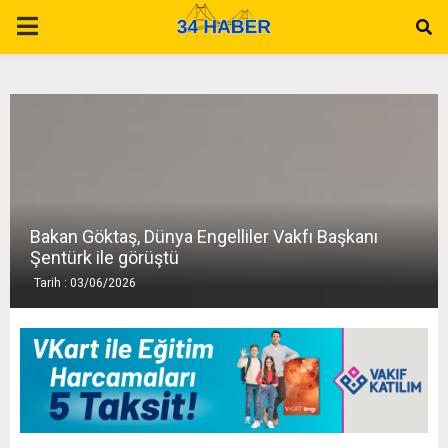
P
R
I
M
Bakan Göktaş, Dünya Engelliler Vakfı Başkanı
A
Şentürk ile görüştü
Tarih : 03/06/2026
R
Y
M