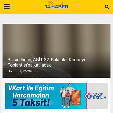
P
R
I
M
Bakan Fidan, AGİT 32. Bakanlar Konseyi
A
Toplantısı’na katılacak
Tarih : 03/12/2025
R
Y
M