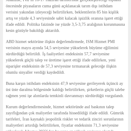
öncesinde piyasaların cuma günü açıklanacak tarım dışı istihdam
verisini yakından izleyeceği belirtilirken, beklentilerin 85 bin kişilik
artış ve yüzde 4,3 seviyesinde sabit kalacak işsizlik oranına işaret ettiği
ifade edildi. Politika faizinde ise yüzde 3,5-3,75 aralığının korunmasına
kesin gözüyle bakıldığı aktarıldı.
ABD hizmet sektörüne ilişkin değerlendirmede, ISM Hizmet PMI
verisinin mayıs ayında 54,5 seviyesine yükselerek büyüme eğilimini
sürdürdüğü belirtildi. İş faaliyetleri endeksinin 57,7 seviyesine
yükselerek güçlü talep ve üretime işaret ettiği ifade edilirken, yeni
siparişler endeksinin de 57,3 seviyesine tırmanarak geleceğe ilişkin
olumlu sinyaller verdiği kaydedildi.
Buna karşın istihdam endeksinin 47,9 seviyesine gerileyerek üçüncü ay
üst üste daralma bölgesinde kaldığı belirtilirken, şirketlerin güçlü talebe
rağmen yeni işe alımlarda temkinli davranmayı sürdürdüğü vurgulandı.
Kurum değerlendirmesinde, hizmet sektöründe asıl baskının talep
zayıflığından çok maliyetler tarafında hissedildiği ifade edildi. Gümrük
tarifeleri, İran kaynaklı jeopolitik riskler ve tedarik zinciri sorunlarının
maliyetleri artırdığı belirtilirken, fiyatlar endeksinin 71,3 seviyesine