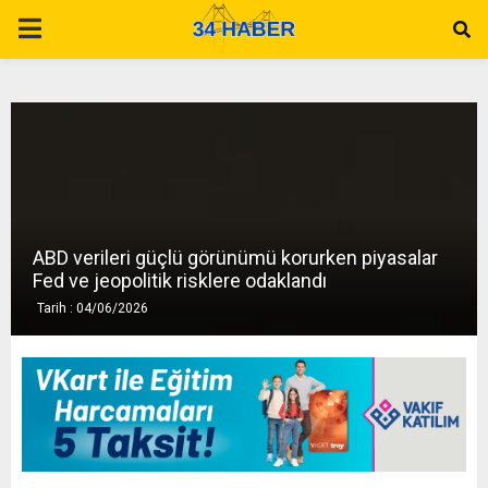
P
R
I
M
ABD verileri güçlü görünümü korurken piyasalar
A
Fed ve jeopolitik risklere odaklandı
Tarih : 04/06/2026
R
Y
M