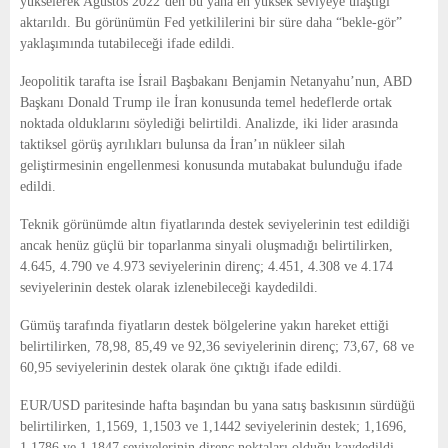
yükselerek Ağustos 2022’den bu yana en yüksek seviyeye ulaştığı
aktarıldı. Bu görünümün Fed yetkililerini bir süre daha “bekle-gör”
yaklaşımında tutabileceği ifade edildi.
Jeopolitik tarafta ise İsrail Başbakanı Benjamin Netanyahu’nun, ABD
Başkanı Donald Trump ile İran konusunda temel hedeflerde ortak
noktada olduklarını söylediği belirtildi. Analizde, iki lider arasında
taktiksel görüş ayrılıkları bulunsa da İran’ın nükleer silah
geliştirmesinin engellenmesi konusunda mutabakat bulunduğu ifade
edildi.
Teknik görünümde altın fiyatlarında destek seviyelerinin test edildiği
ancak henüz güçlü bir toparlanma sinyali oluşmadığı belirtilirken,
4.645, 4.790 ve 4.973 seviyelerinin direnç; 4.451, 4.308 ve 4.174
seviyelerinin destek olarak izlenebileceği kaydedildi.
Gümüş tarafında fiyatların destek bölgelerine yakın hareket ettiği
belirtilirken, 78,98, 85,49 ve 92,36 seviyelerinin direnç; 73,67, 68 ve
60,95 seviyelerinin destek olarak öne çıktığı ifade edildi.
EUR/USD paritesinde hafta başından bu yana satış baskısının sürdüğü
belirtilirken, 1,1569, 1,1503 ve 1,1442 seviyelerinin destek; 1,1696,
1,1786 ve 1,1847 seviyelerinin direnç noktaları olduğu kaydedildi.