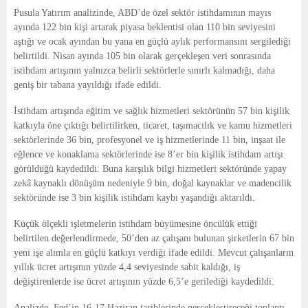
E
Pusula Yatırım analizinde, ABD’de özel sektör istihdamının mayıs
ayında 122 bin kişi artarak piyasa beklentisi olan 110 bin seviyesini
N
aştığı ve ocak ayından bu yana en güçlü aylık performansını sergilediği
belirtildi. Nisan ayında 105 bin olarak gerçekleşen veri sonrasında
istihdam artışının yalnızca belirli sektörlerle sınırlı kalmadığı, daha
U
geniş bir tabana yayıldığı ifade edildi.
İstihdam artışında eğitim ve sağlık hizmetleri sektörünün 57 bin kişilik
katkıyla öne çıktığı belirtilirken, ticaret, taşımacılık ve kamu hizmetleri
sektörlerinde 36 bin, profesyonel ve iş hizmetlerinde 11 bin, inşaat ile
eğlence ve konaklama sektörlerinde ise 8’er bin kişilik istihdam artışı
görüldüğü kaydedildi. Buna karşılık bilgi hizmetleri sektöründe yapay
zekâ kaynaklı dönüşüm nedeniyle 9 bin, doğal kaynaklar ve madencilik
sektöründe ise 3 bin kişilik istihdam kaybı yaşandığı aktarıldı.
Küçük ölçekli işletmelerin istihdam büyümesine öncülük ettiği
belirtilen değerlendirmede, 50’den az çalışanı bulunan şirketlerin 67 bin
yeni işe alımla en güçlü katkıyı verdiği ifade edildi. Mevcut çalışanların
yıllık ücret artışının yüzde 4,4 seviyesinde sabit kaldığı, iş
değiştirenlerde ise ücret artışının yüzde 6,5’e gerilediği kaydedildi.
Analizde, Fed’in 16-17 Haziran tarihlerinde gerçekleştireceği toplantı