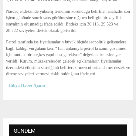
Nasdaq endeksinde yükseliş trendinin korunduğu belirtilen analizde, son
işlem gününde sınırlı satış görülmesine rağmen belirgin bir zayıflık
sinyalinin oluşmadığı ifade edildi. Endeks için 30.113, 29.523 ve
28.722 seviyeleri destek olarak gösterildi.
Petrol tarafında ise fiyatlamaların büyük ölçüde jeopolitik gelişmelere
bağlı kaldığı vurgulanırken, “Tam anlamıyla petrol krizinin çözülmesi
için mutlak bir ateşkes yapılması gerekiyor” değerlendirmesine yer
verildi. Kurum, müzakerelerden gelecek açıklamaların fiyatlamalar
üzerindeki etkisinin sürdüğünü belirterek, mevcut ortamda net destek ve
direnç seviyeleri vermeyi riskli bulduğunu ifade etti.
Hibya Haber Ajansı
GÜNDEM